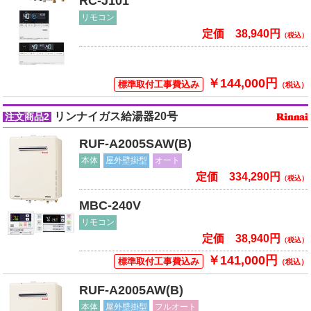
RC-J101
リモコン
定価 38,940円
（税込）
￥144,000円
標準取付工事費込み
（税込）
リンナイガス給湯器20号
注文商品2
RUF-A2005SAW(B)
本体
屋外壁掛型
オート
定価 334,290円
（税込）
MBC-240V
リモコン
定価 38,940円
（税込）
￥141,000円
標準取付工事費込み
（税込）
RUF-A2005AW(B)
本体
屋外壁掛型
フルオート