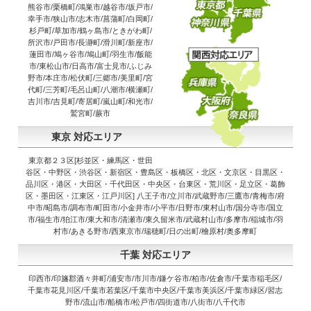
熊谷市/栗橋町/鴻巣市/越谷市/坂戸市/
幸手市/狭山市/志木市/菖蒲町/白岡町/
杉戸町/草加市/鶴ヶ島市/ときがわ町/
所沢市/戸田市/長瀞町/滑川町/新座市/
蓮田市/鳩ヶ谷市/鳩山町/羽生市/飯能
市/東松山市/日高市/富士見市/ふじみ
野市/本庄市/松伏町/三郷市/美里町/宮
代町/三芳町/毛呂山町/八潮市/横瀬町/
吉川市/吉見町/寄居町/嵐山町/和光市/
鷲宮町/蕨市
東京 対応エリア
東京都２３区[杉並区・練馬区・世田
谷区・中野区・渋谷区・新宿区・豊島区・板橋区・北区・文京区・目黒区・
品川区・港区・大田区・千代田区・中央区・台東区・荒川区・足立区・葛飾
区・墨田区・江東区・江戸川区] 八王子市/立川市/武蔵野市/三鷹市/青梅市/府
中市/昭島市/調布市/町田市/小金井市/小平市/日野市/東村山市/国分寺市/国立
市/福生市/狛江市/東大和市/清瀬市/東久留米市/武蔵村山市/多摩市/稲城市/羽
村市/あきる野市/西東京市/瑞穂町/日の出町/檜原村/奥多摩町
千葉 対応エリア
印西市/印旛郡酒々井町/浦安市/市川市/鎌ケ谷市/柏市/佐倉市/千葉市稲毛区/
千葉市花見川区/千葉市若葉区/千葉市中央区/千葉市美浜区/千葉市緑区/習志
野市/流山市/船橋市/松戸市/四街道市/八街市/八千代市