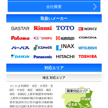
会社概要
取扱いメーカー
対応エリア
埼玉 対応エリア
さいたま市[西区・北区・大宮区・見
沼区・中央区・桜区・浦和区・南区・
緑区・岩槻区] 上尾市/朝霞市/伊奈町/
入間市/大利根町/桶川市/越生町/春日
部市/加須市/川口市/川越市/川島町/騎
西町/北川辺町/北本市/行田市/久喜市/