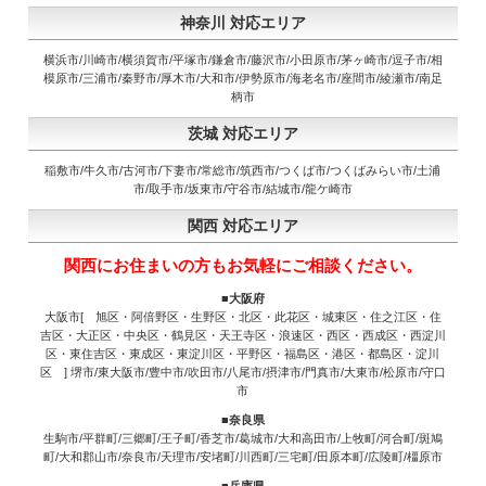
神奈川 対応エリア
横浜市/川崎市/横須賀市/平塚市/鎌倉市/藤沢市/小田原市/茅ヶ崎市/逗子市/相
模原市/三浦市/秦野市/厚木市/大和市/伊勢原市/海老名市/座間市/綾瀬市/南足
柄市
茨城 対応エリア
稲敷市/牛久市/古河市/下妻市/常総市/筑西市/つくば市/つくばみらい市/土浦
市/取手市/坂東市/守谷市/結城市/龍ケ崎市
関西 対応エリア
関西にお住まいの方もお気軽にご相談ください。
■大阪府
大阪市[ 旭区・阿倍野区・生野区・北区・此花区・城東区・住之江区・住
吉区・大正区・中央区・鶴見区・天王寺区・浪速区・西区・西成区・西淀川
区・東住吉区・東成区・東淀川区・平野区・福島区・港区・都島区・淀川
区 ] 堺市/東大阪市/豊中市/吹田市/八尾市/摂津市/門真市/大東市/松原市/守口
市
■奈良県
生駒市/平群町/三郷町/王子町/香芝市/葛城市/大和高田市/上牧町/河合町/斑鳩
町/大和郡山市/奈良市/天理市/安堵町/川西町/三宅町/田原本町/広陵町/橿原市
■兵庫県