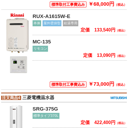
￥68,000円
標準取付工事費込み
（税込）
RUX-A1615W-E
本体
屋外壁掛型
給湯専用
定価 133,540円
（税込）
MC-135
リモコン
定価 13,090円
（税込）
￥73,000円
標準取付工事費込み
（税込）
三菱電機温水器
注文商品4
SRG-375G
標準タイプ370L
定価 422,400円
（税込）