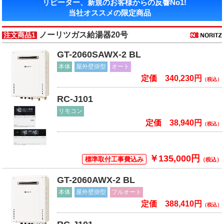
リピーター、新規のお客様からの反響No1!
当社オススメの限定商品
ノーリツガス給湯器20号
注文商品1
GT-2060SAWX-2 BL
本体
屋外壁掛型
オート
定価 340,230円
（税込）
RC-J101
リモコン
定価 38,940円
（税込）
￥135,000円
標準取付工事費込み
（税込）
GT-2060AWX-2 BL
本体
屋外壁掛型
フルオート
定価 388,410円
（税込）