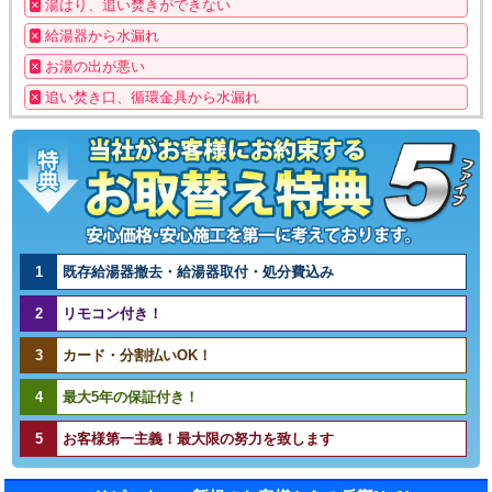
×
湯はり、追い焚きができない
×
給湯器から水漏れ
×
お湯の出が悪い
×
追い焚き口、循環金具から水漏れ
1
既存給湯器撤去・給湯器取付・処分費込み
2
リモコン付き！
3
カード・分割払いOK！
4
最大5年の保証付き！
5
お客様第一主義！最大限の努力を致します